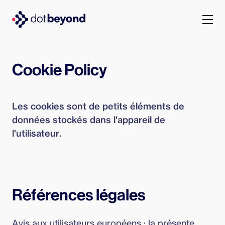
qui sommes-nous
Cookie Policy
what we do
Les cookies sont de petits éléments de
portfolio
données stockés dans l'appareil de
l'utilisateur.
dot labs
carrières
Références légales
fr
Avis aux utilisateurs européens : la présente