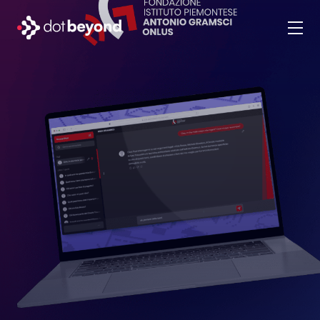
qui sommes-nous
what we do
portfolio
dot labs
carrières
fr