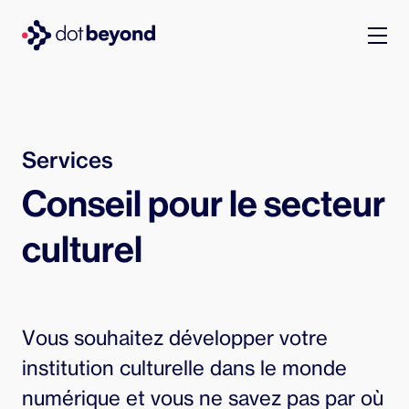
qui sommes-nous
what we do
Services
Conseil pour le secteur
portfolio
culturel
dot labs
carrières
Vous souhaitez développer votre
fr
institution culturelle dans le monde
numérique et vous ne savez pas par où