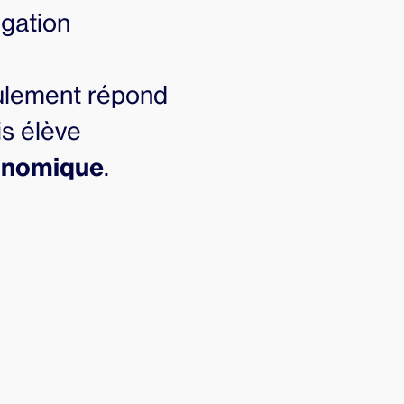
igation
eulement répond
s élève
conomique
.