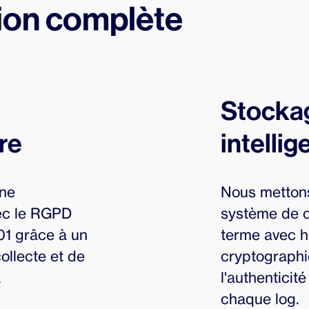
ion complète
Stocka
re
intellig
une
Nous metton
vec le RGPD
système de c
01 grâce à un
terme avec 
ollecte et de
cryptographi
x
l'authenticité
chaque log.