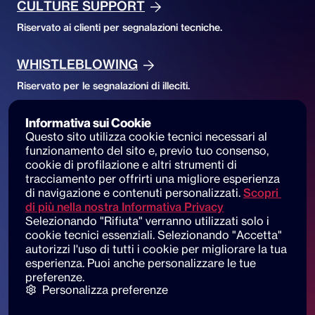
CULTURE SUPPORT
Riservato ai clienti per segnalazioni tecniche.
WHISTLEBLOWING
Riservato per le segnalazioni di illeciti.
Informativa sui Cookie
Accessibility
Questo sito utilizza cookie tecnici necessari al 
ACCESSIBILITY DECLARATION
funzionamento del sito e, previo tuo consenso, 
cookie di profilazione e altri strumenti di 
Accessibilità del sito e segnalazioni
tracciamento per offrirti una migliore esperienza 
di navigazione e contenuti personalizzati.
Scopri 
di più nella nostra Informativa Privacy
Selezionando "Rifiuta" verranno utilizzati solo i 
cookie tecnici essenziali. Selezionando "Accetta" 
© 2025 dot beyond srl. All rights reserved
autorizzi l'uso di tutti i cookie per migliorare la tua 
C.F. e P. IVA: 14530051003
esperienza. Puoi anche personalizzare le tue 
preferenze.
Piazza di Sant'Andrea della Valle, 6
Personalizza preferenze
00186 Roma