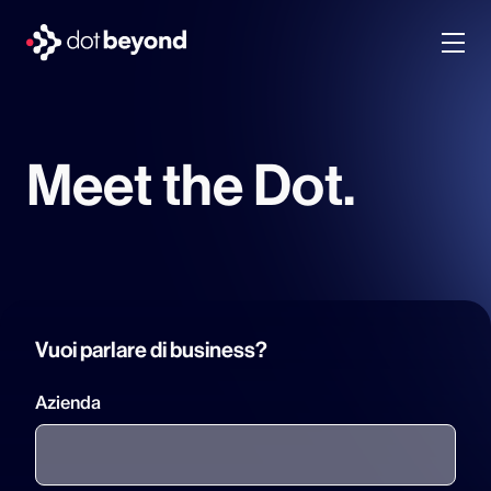
chi siamo
Meet the Dot.
what we do
portfolio
dot labs
Vuoi parlare di business?
lavora con noi
Azienda
it