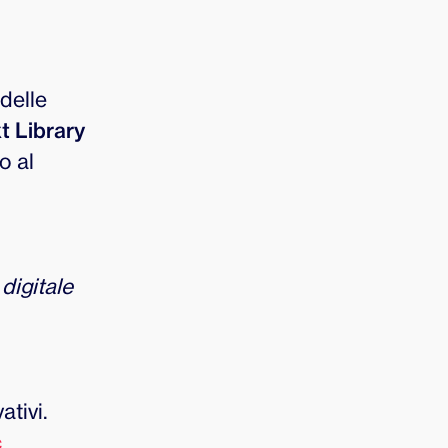
delle
 Library
o al
digitale
ativi.
c