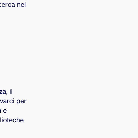
cerca nei
zza
, il
varci per
m e
lioteche