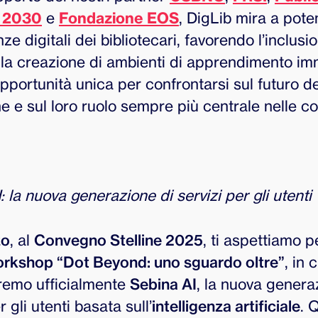
s 2030
e
Fondazione EOS
, DigLib mira a pote
e digitali dei bibliotecari, favorendo l’inclusi
 la creazione di ambienti di apprendimento imm
pportunità unica per confrontarsi sul futuro de
he e sul loro ruolo sempre più centrale nelle c
: la nuova generazione di servizi per gli utenti
zo
, al
Convegno Stelline 2025
, ti aspettiamo pe
rkshop “Dot Beyond: uno sguardo oltre”
, in 
remo ufficialmente
Sebina AI
, la nuova genera
r gli utenti basata sull’
intelligenza artificiale
. 