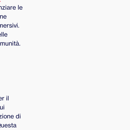
nziare le
one
ersivi.
lle
omunità.
r il
cui
zione di
Questa