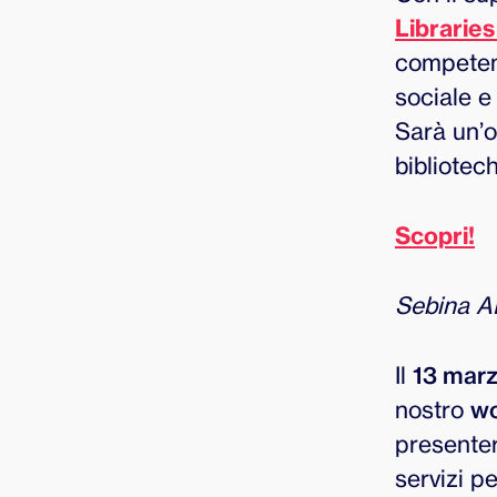
Librarie
competenz
sociale e
Sarà un’o
bibliotec
Scopri!
Sebina AI
Il
13 mar
nostro
wo
presente
servizi pe