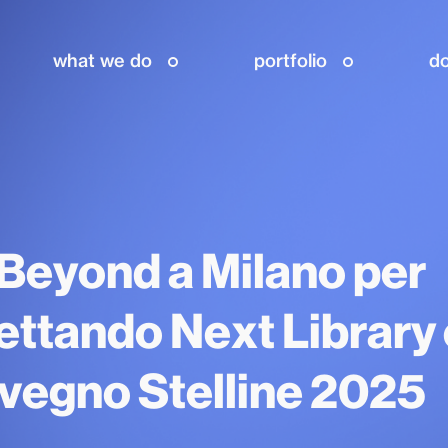
what we do
portfolio
do
Beyond a Milano per
ttando Next Library 
vegno Stelline 2025