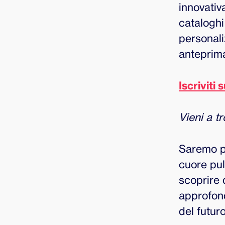
innovativ
cataloghi
personali
anteprim
Iscriviti 
Vieni a tr
Saremo pr
cuore pul
scoprire 
approfond
del futuro