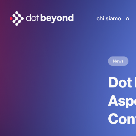
chi siamo
News
Dot 
Aspe
Con