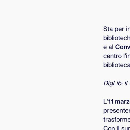
Sta per i
bibliotec
e al
Conv
centro l’i
biblioteca
DigLib: il
L’
11 mar
present
trasformer
Con il su