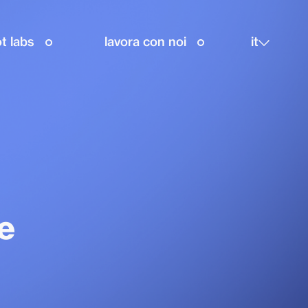
t labs
lavora con noi
it
e