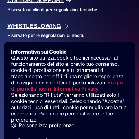
CULTURE SUPPORT
Riservato ai clienti per segnalazioni tecniche.
WHISTLEBLOWING
Riservato per le segnalazioni di illeciti.
Informativa sui Cookie
Accessibility
Questo sito utilizza cookie tecnici necessari al 
ACCESSIBILITY DECLARATION
funzionamento del sito e, previo tuo consenso, 
cookie di profilazione e altri strumenti di 
Accessibilità del sito e segnalazioni
tracciamento per offrirti una migliore esperienza 
di navigazione e contenuti personalizzati.
Scopri 
di più nella nostra Informativa Privacy
Selezionando "Rifiuta" verranno utilizzati solo i 
cookie tecnici essenziali. Selezionando "Accetta" 
© 2025 dot beyond srl. All rights reserved
autorizzi l'uso di tutti i cookie per migliorare la tua 
C.F. e P. IVA: 14530051003
esperienza. Puoi anche personalizzare le tue 
preferenze.
Piazza di Sant'Andrea della Valle, 6
Personalizza preferenze
00186 Roma