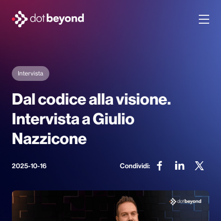
chi siamo
Intervista
what we do
Dal codice alla visione.
portfolio
Intervista a Giulio
Nazzicone
dot labs
lavora con noi
2025-10-16
Condividi:
it