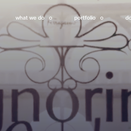
what we do
portfolio
do