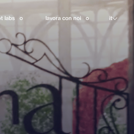
t labs
lavora con noi
it