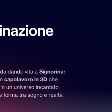
ginazione
ida dando vita a 
Signorina: 
un 
capolavoro in 3D
 che 
 in un universo incantato, 
e forma tra sogno e realtà.