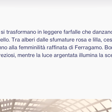
o si trasformano in leggere farfalle che danzano
llo. Tra alberi dalle sfumature rosa e lilla, ce
nno alla femminilità raffinata di Ferragamo. Bo
eziosi, mentre la luce argentata illumina la s