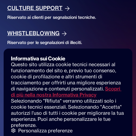
CULTURE SUPPORT
Riservato ai clienti per segnalazioni tecniche.
WHISTLEBLOWING
Riservato per le segnalazioni di illeciti.
Informativa sui Cookie
Accessibility
Questo sito utilizza cookie tecnici necessari al 
ACCESSIBILITY DECLARATION
funzionamento del sito e, previo tuo consenso, 
cookie di profilazione e altri strumenti di 
Accessibilità del sito e segnalazioni
tracciamento per offrirti una migliore esperienza 
di navigazione e contenuti personalizzati.
Scopri 
di più nella nostra Informativa Privacy
Selezionando "Rifiuta" verranno utilizzati solo i 
cookie tecnici essenziali. Selezionando "Accetta" 
© 2025 dot beyond srl. All rights reserved
autorizzi l'uso di tutti i cookie per migliorare la tua 
C.F. e P. IVA: 14530051003
esperienza. Puoi anche personalizzare le tue 
preferenze.
Piazza di Sant'Andrea della Valle, 6
Personalizza preferenze
00186 Roma