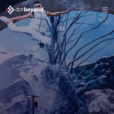
chi siamo
what we do
portfolio
dot labs
lavora con noi
it