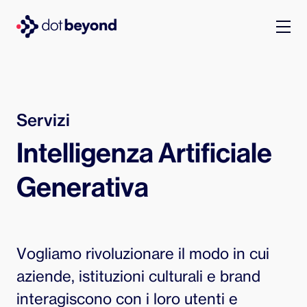
chi siamo
what we do
Servizi
Intelligenza Artificiale
portfolio
Generativa
dot labs
lavora con noi
Vogliamo rivoluzionare il modo in cui
it
aziende, istituzioni culturali e brand
interagiscono con i loro utenti e