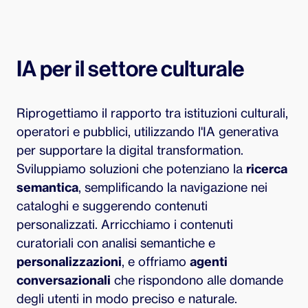
complesse e supporto alle decisioni.
Sviluppiamo agenti IA in grado di eseguire task
autonomamente, dalla raccolta dati alla gestione
di processi operativi complessi. Soluzioni
integrate e scalabili per ottimizzare i flussi
IA per il settore culturale
aziendali.
Riprogettiamo il rapporto tra istituzioni culturali,
operatori e pubblici, utilizzando l'IA generativa
per supportare la digital transformation.
Sviluppiamo soluzioni che potenziano la
ricerca
semantica
, semplificando la navigazione nei
cataloghi e suggerendo contenuti
personalizzati. Arricchiamo i contenuti
curatoriali con analisi semantiche e
personalizzazioni
, e offriamo
agenti
conversazionali
che rispondono alle domande
degli utenti in modo preciso e naturale.