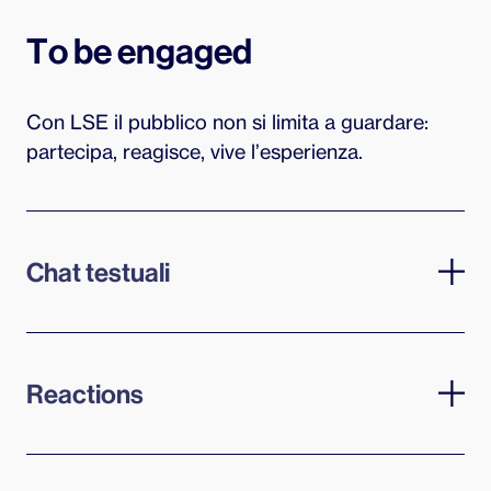
To be engaged
Con LSE il pubblico non si limita a guardare:
partecipa, reagisce, vive l’esperienza.
Chat testuali
Il pubblico può inviare domande o commenti
favorendo un’interazione diretta e immediata.
Reactions
Basta un’emoji per esprimere emozioni e
partecipare attivamente all’evento.