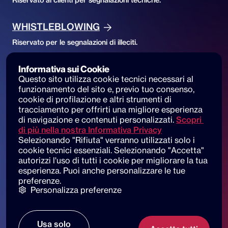
Riservato ai clienti per segnalazioni tecniche.
WHISTLEBLOWING
Riservato per le segnalazioni di illeciti.
Informativa sui Cookie
Accessibility
Questo sito utilizza cookie tecnici necessari al 
ACCESSIBILITY DECLARATION
funzionamento del sito e, previo tuo consenso, 
cookie di profilazione e altri strumenti di 
Accessibilità del sito e segnalazioni
tracciamento per offrirti una migliore esperienza 
di navigazione e contenuti personalizzati.
Scopri 
di più nella nostra Informativa Privacy
Selezionando "Rifiuta" verranno utilizzati solo i 
cookie tecnici essenziali. Selezionando "Accetta" 
© 2025 dot beyond srl. All rights reserved
autorizzi l'uso di tutti i cookie per migliorare la tua 
C.F. e P. IVA: 14530051003
esperienza. Puoi anche personalizzare le tue 
preferenze.
Piazza di Sant'Andrea della Valle, 6
Personalizza preferenze
00186 Roma
Le nostre sedi
Usa solo