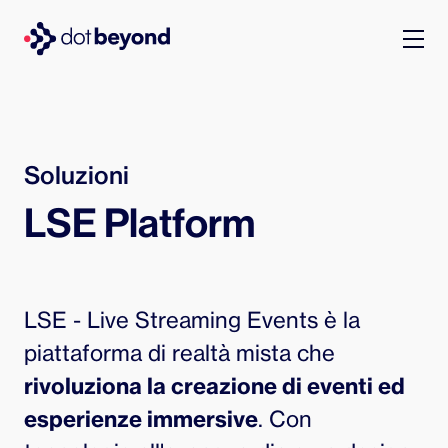
chi siamo
what we do
Soluzioni
LSE Platform
portfolio
dot labs
LSE - Live Streaming Events è la
lavora con noi
piattaforma di realtà mista che
rivoluziona la creazione di eventi ed
it
esperienze immersive
. Con